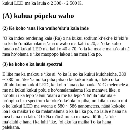
kukui LED ma ka laulā o 2 300 ~ 2 500 K.
(A) kahua pōpeku waho
(2) Ke koho ʻana i ka waihoʻoluʻu kala inde
ʻO ka index rendering kala (Ra) o nā kukui sodium kiʻekiʻe kiʻekiʻe
no ka hoʻomālamalama ʻana o waho ma kahi o 20, a ʻo ke koho
ʻana o nā kukui LED ma kahi o 40 a 70, ʻo ia ka mea e manaʻo ai nā
mea hoʻohana e ʻike maopopo lākou i nā mea i ka pō.
(3) ke koho o ka laulā spectral
E like me kā mākou e ʻike ai, ʻo ka lā no ka kukui kūlohelohe, 380
~ 780 nm ʻike ʻia no ka piha piha o ke kukui kukui, i loko o ka
pūʻulu kumu kukui LED, ke koho ʻana o ka pauka YaG melemele a
me nā kukui kukui polū e hoʻomālamalama i ka manawa like, e
hoʻohui i ka lepo ʻalani ʻalani a me ka lepo ʻulaʻula ʻulaʻula e
hoʻopiha i ka spectrum keʻokeʻo keʻokeʻo piha, no laila ka nalu nui
o ke kukui LED ma waena o 580 ~ 586 nanometers, nānā kokoke
loa i ka maikaʻi o ka mālamalama o ka lā i ka pō, no laila e hana nā
mea hana ma lalo. ʻO kēia māmā no ka manawa lōʻihi, ʻaʻole
maʻalahi e hana i ka luhi ʻike, ʻoi aku ka maikaʻi o ka hana
palekana.