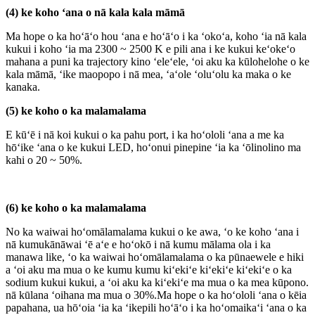
(4) ke koho ʻana o nā kala kala māmā
Ma hope o ka hoʻāʻo hou ʻana e hoʻāʻo i ka ʻokoʻa, koho ʻia nā kala
kukui i koho ʻia ma 2300 ~ 2500 K e pili ana i ke kukui keʻokeʻo
mahana a puni ka trajectory kino ʻeleʻele, ʻoi aku ka kūlohelohe o ke
kala māmā, ʻike maopopo i nā mea, ʻaʻole ʻoluʻolu ka maka o ke
kanaka.
(5) ke koho o ka malamalama
E kūʻē i nā koi kukui o ka pahu port, i ka hoʻololi ʻana a me ka
hōʻike ʻana o ke kukui LED, hoʻonui pinepine ʻia ka ʻōlinolino ma
kahi o 20 ~ 50%.
(6) ke koho o ka malamalama
No ka waiwai hoʻomālamalama kukui o ke awa, ʻo ke koho ʻana i
nā kumukānāwai ʻē aʻe e hoʻokō i nā kumu mālama ola i ka
manawa like, ʻo ka waiwai hoʻomālamalama o ka pūnaewele e hiki
a ʻoi aku ma mua o ke kumu kumu kiʻekiʻe kiʻekiʻe kiʻekiʻe o ka
sodium kukui kukui, a ʻoi aku ka kiʻekiʻe ma mua o ka mea kūpono.
nā kūlana ʻoihana ma mua o 30%.Ma hope o ka hoʻololi ʻana o kēia
papahana, ua hōʻoia ʻia ka ʻikepili hoʻāʻo i ka hoʻomaikaʻi ʻana o ka