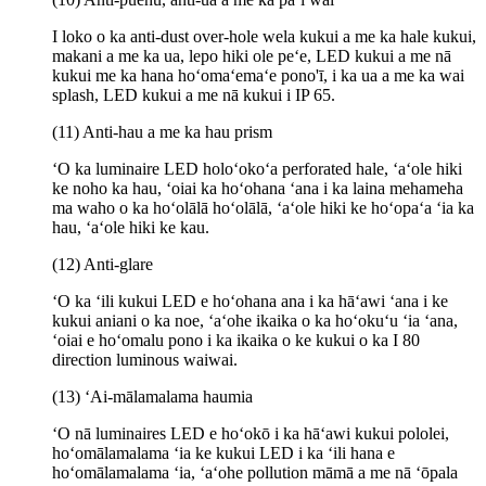
I loko o ka anti-dust over-hole wela kukui a me ka hale kukui,
makani a me ka ua, lepo hiki ole peʻe, LED kukui a me nā
kukui me ka hana hoʻomaʻemaʻe pono'ī, i ka ua a me ka wai
splash, LED kukui a me nā kukui i IP 65.
(11) Anti-hau a me ka hau prism
ʻO ka luminaire LED holoʻokoʻa perforated hale, ʻaʻole hiki
ke noho ka hau, ʻoiai ka hoʻohana ʻana i ka laina mehameha
ma waho o ka hoʻolālā hoʻolālā, ʻaʻole hiki ke hoʻopaʻa ʻia ka
hau, ʻaʻole hiki ke kau.
(12) Anti-glare
ʻO ka ʻili kukui LED e hoʻohana ana i ka hāʻawi ʻana i ke
kukui aniani o ka noe, ʻaʻohe ikaika o ka hoʻokuʻu ʻia ʻana,
ʻoiai e hoʻomalu pono i ka ikaika o ke kukui o ka I 80
direction luminous waiwai.
(13) ʻAi-mālamalama haumia
ʻO nā luminaires LED e hoʻokō i ka hāʻawi kukui pololei,
hoʻomālamalama ʻia ke kukui LED i ka ʻili hana e
hoʻomālamalama ʻia, ʻaʻohe pollution māmā a me nā ʻōpala