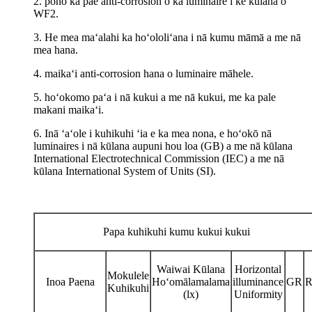
2. pono ka pae anti-corrosion o ka luminaire i ke kūlana o
WF2.
3. He mea maʻalahi ka hoʻololiʻana i nā kumu māmā a me nā
mea hana.
4. maikaʻi anti-corrosion hana o luminaire māhele.
5. hoʻokomo paʻa i nā kukui a me nā kukui, me ka pale
makani maikaʻi.
6. Inā ʻaʻole i kuhikuhi ʻia e ka mea nona, e hoʻokō nā
luminaires i nā kūlana aupuni hou loa (GB) a me nā kūlana
International Electrotechnical Commission (IEC) a me nā
kūlana International System of Units (SI).
Papa kuhikuhi kumu kukui kukui
Waiwai Kūlana
Horizontal
Mokulele
Inoa Paena
Hoʻomālamalama
illuminance
GR
R
Kuhikuhi
(lx)
Uniformity