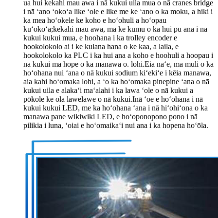
ua hui kekahi mau awa i nā kukui uila mua o nā cranes bridge
i nā ʻano ʻokoʻa like ʻole e like me ke ʻano o ka moku, a hiki i
ka mea hoʻokele ke koho e hoʻohuli a hoʻopau
kūʻokoʻa;kekahi mau awa, ma ke kumu o ka hui pu ana i na
kukui kukui mua, e hoohana i ka trolley encoder e
hookolokolo ai i ke kulana hana o ke kaa, a laila, e
hookolokolo ka PLC i ka hui ana a koho e hoohuli a hoopau i
na kukui ma hope o ka manawa o. lohi.Eia naʻe, ma muli o ka
hoʻohana nui ʻana o nā kukui sodium kiʻekiʻe i kēia manawa,
aia kahi hoʻomaka lohi, a ʻo ka hoʻomaka pinepine ʻana o nā
kukui uila e alakaʻi maʻalahi i ka lawa ʻole o nā kukui a
pōkole ke ola lawelawe o nā kukui.Inā ʻoe e hoʻohana i nā
kukui kukui LED, me ka hoʻohana ʻana i nā hiʻohiʻona o ka
manawa pane wikiwiki LED, e hoʻoponopono pono i nā
pilikia i luna, ʻoiai e hoʻomaikaʻi nui ana i ka hopena hoʻōla.