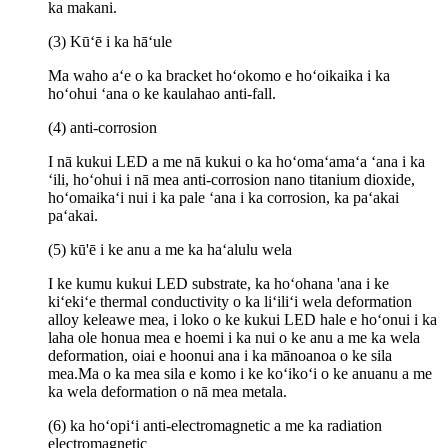
ka makani.
(3) Kūʻē i ka hāʻule
Ma waho aʻe o ka bracket hoʻokomo e hoʻoikaika i ka
hoʻohui ʻana o ke kaulahao anti-fall.
(4) anti-corrosion
I nā kukui LED a me nā kukui o ka hoʻomaʻamaʻa ʻana i ka
ʻili, hoʻohui i nā mea anti-corrosion nano titanium dioxide,
hoʻomaikaʻi nui i ka pale ʻana i ka corrosion, ka paʻakai
paʻakai.
(5) kū'ē i ke anu a me ka haʻalulu wela
I ke kumu kukui LED substrate, ka hoʻohana 'ana i ke
kiʻekiʻe thermal conductivity o ka liʻiliʻi wela deformation
alloy keleawe mea, i loko o ke kukui LED hale e hoʻonui i ka
laha ole honua mea e hoemi i ka nui o ke anu a me ka wela
deformation, oiai e hoonui ana i ka mānoanoa o ke sila
mea.Ma o ka mea sila e komo i ke koʻikoʻi o ke anuanu a me
ka wela deformation o nā mea metala.
(6) ka hoʻopiʻi anti-electromagnetic a me ka radiation
electromagnetic