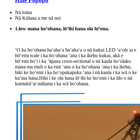
Hale Popopo
Nā loina
Nā Kūlana a me nā noi
1.low mana hoʻohana, lōʻihi hana ola hiʻona.
ʻO ka hoʻohana haʻahaʻa haʻahaʻa o nā kukui LED ʻaʻole ia e
hōʻemi wale i ka hoʻohana ʻana i ka ikehu kukui, akā e
hōʻemi hoʻi i ka ʻāpana cross-sectional o nā kaula hoʻolako
mana ma muli o ka emi ʻana o ka hoʻohana ʻana i ka ikehu,
hiki ke hoʻemi i ka hoʻopukapuka ʻana i nā kaula i ka wā o ke
kaʻina hana.Hiki i ke ola hana lōʻihi ke hoʻemi i ka lilo o nā
kumukūʻai mālama i ka wā hoʻohana.