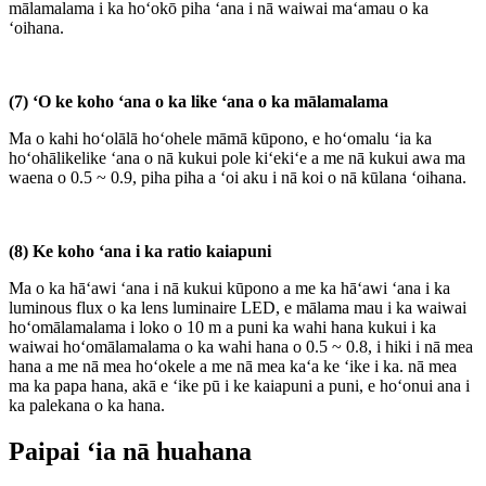
mālamalama i ka hoʻokō piha ʻana i nā waiwai maʻamau o ka
ʻoihana.
(7) ʻO ke koho ʻana o ka like ʻana o ka mālamalama
Ma o kahi hoʻolālā hoʻohele māmā kūpono, e hoʻomalu ʻia ka
hoʻohālikelike ʻana o nā kukui pole kiʻekiʻe a me nā kukui awa ma
waena o 0.5 ~ 0.9, piha piha a ʻoi aku i nā koi o nā kūlana ʻoihana.
(8) Ke koho ʻana i ka ratio kaiapuni
Ma o ka hāʻawi ʻana i nā kukui kūpono a me ka hāʻawi ʻana i ka
luminous flux o ka lens luminaire LED, e mālama mau i ka waiwai
hoʻomālamalama i loko o 10 m a puni ka wahi hana kukui i ka
waiwai hoʻomālamalama o ka wahi hana o 0.5 ~ 0.8, i hiki i nā mea
hana a me nā mea hoʻokele a me nā mea kaʻa ke ʻike i ka. nā mea
ma ka papa hana, akā e ʻike pū i ke kaiapuni a puni, e hoʻonui ana i
ka palekana o ka hana.
Paipai ʻia nā huahana