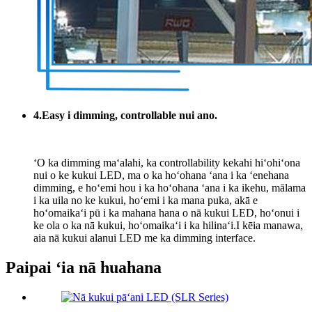
4.Easy i dimming, controllable nui ano.
ʻO ka dimming maʻalahi, ka controllability kekahi hiʻohiʻona
nui o ke kukui LED, ma o ka hoʻohana ʻana i ka ʻenehana
dimming, e hoʻemi hou i ka hoʻohana ʻana i ka ikehu, mālama
i ka uila no ke kukui, hoʻemi i ka mana puka, akā e
hoʻomaikaʻi pū i ka mahana hana o nā kukui LED, hoʻonui i
ke ola o ka nā kukui, hoʻomaikaʻi i ka hilinaʻi.I kēia manawa,
aia nā kukui alanui LED me ka dimming interface.
Paipai ʻia nā huahana