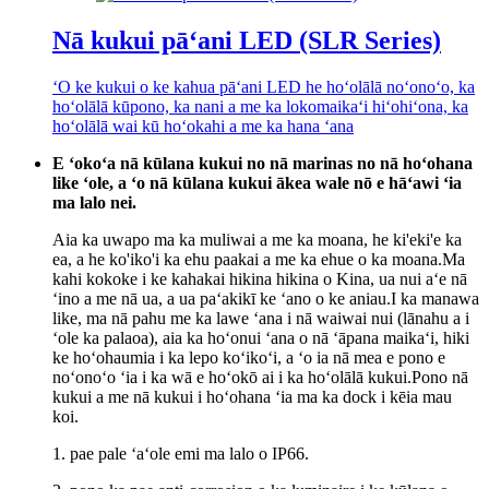
Nā kukui pāʻani LED (SLR Series)
ʻO ke kukui o ke kahua pāʻani LED he hoʻolālā noʻonoʻo, ka
hoʻolālā kūpono, ka nani a me ka lokomaikaʻi hiʻohiʻona, ka
hoʻolālā wai kū hoʻokahi a me ka hana ʻana
E ʻokoʻa nā kūlana kukui no nā marinas no nā hoʻohana
like ʻole, a ʻo nā kūlana kukui ākea wale nō e hāʻawi ʻia
ma lalo nei.
Aia ka uwapo ma ka muliwai a me ka moana, he ki'eki'e ka
ea, a he ko'iko'i ka ehu paakai a me ka ehue o ka moana.Ma
kahi kokoke i ke kahakai hikina hikina o Kina, ua nui aʻe nā
ʻino a me nā ua, a ua paʻakikī ke ʻano o ke aniau.I ka manawa
like, ma nā pahu me ka lawe ʻana i nā waiwai nui (lānahu a i
ʻole ka palaoa), aia ka hoʻonui ʻana o nā ʻāpana maikaʻi, hiki
ke hoʻohaumia i ka lepo koʻikoʻi, a ʻo ia nā mea e pono e
noʻonoʻo ʻia i ka wā e hoʻokō ai i ka hoʻolālā kukui.Pono nā
kukui a me nā kukui i hoʻohana ʻia ma ka dock i kēia mau
koi.
1. pae pale ʻaʻole emi ma lalo o IP66.