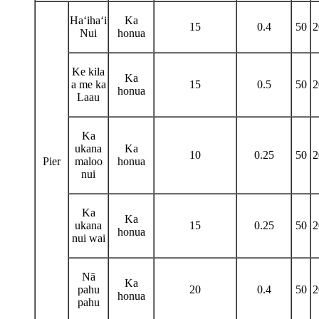
Haʻihaʻi
Ka
15
0.4
50
2
Nui
honua
Ke kila
Ka
a me ka
15
0.5
50
2
honua
Laau
Ka
ukana
Ka
10
0.25
50
2
Pier
maloo
honua
nui
Ka
Ka
ukana
15
0.25
50
2
honua
nui wai
Nā
Ka
pahu
20
0.4
50
2
honua
pahu