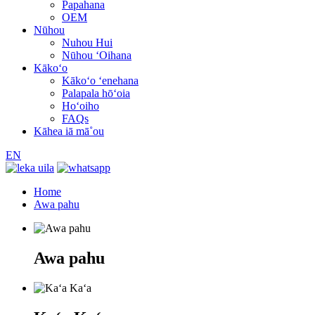
Papahana
OEM
Nūhou
Nuhou Hui
Nūhou ʻOihana
Kākoʻo
Kākoʻo ʻenehana
Palapala hōʻoia
Hoʻoiho
FAQs
Kāhea iā mā˚ou
EN
Home
Awa pahu
Awa pahu