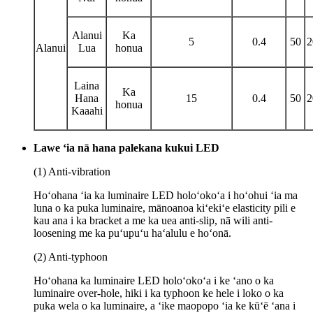
Alanui
Ka
5
0.4
50
2
Alanui
Lua
honua
Laina
Ka
Hana
15
0.4
50
2
honua
Kaaahi
Lawe ʻia nā hana palekana kukui LED
(1) Anti-vibration
Hoʻohana ʻia ka luminaire LED holoʻokoʻa i hoʻohui ʻia ma
luna o ka puka luminaire, mānoanoa kiʻekiʻe elasticity pili e
kau ana i ka bracket a me ka uea anti-slip, nā wili anti-
loosening me ka puʻupuʻu haʻalulu e hoʻonā.
(2) Anti-typhoon
Hoʻohana ka luminaire LED holoʻokoʻa i ke ʻano o ka
luminaire over-hole, hiki i ka typhoon ke hele i loko o ka
puka wela o ka luminaire, a ʻike maopopo ʻia ke kūʻē ʻana i