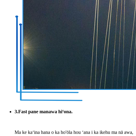
3.Fast pane manawa hiʻona.
Ma ke kaʻina hana o ka ho'ōla hou ʻana i ka ikehu ma nā awa,