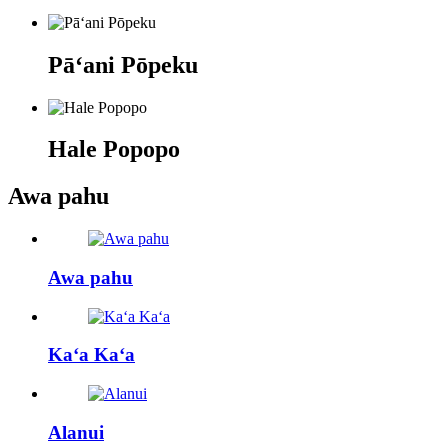
Pāʻani Pōpeku
Hale Popopo
Awa pahu
Awa pahu
Kaʻa Kaʻa
Alanui