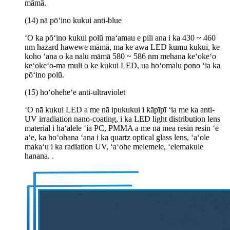
māmā.
(14) nā pōʻino kukui anti-blue
ʻO ka pōʻino kukui polū maʻamau e pili ana i ka 430 ~ 460
nm hazard hawewe māmā, ma ke awa LED kumu kukui, ke
koho ʻana o ka nalu māmā 580 ~ 586 nm mehana keʻokeʻo
keʻokeʻo-ma muli o ke kukui LED, ua hoʻomalu pono ʻia ka
pōʻino polū.
(15) hoʻoheheʻe anti-ultraviolet
ʻO nā kukui LED a me nā ipukukui i kāpīpī ʻia me ka anti-
UV irradiation nano-coating, i ka LED light distribution lens
material i haʻalele ʻia PC, PMMA a me nā mea resin resin ʻē
aʻe, ka hoʻohana ʻana i ka quartz optical glass lens, ʻaʻole
makaʻu i ka radiation UV, ʻaʻohe melemele, ʻelemakule
hanana. .