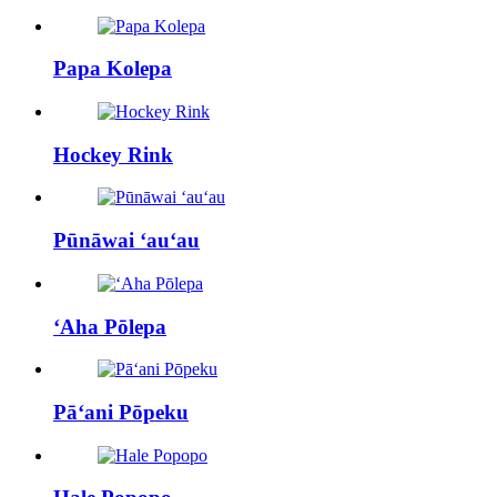
Papa Kolepa
Hockey Rink
Pūnāwai ʻauʻau
ʻAha Pōlepa
Pāʻani Pōpeku