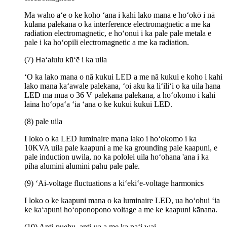
Ma waho aʻe o ke koho ʻana i kahi lako mana e hoʻokō i nā
kūlana palekana o ka interference electromagnetic a me ka
radiation electromagnetic, e hoʻonui i ka pale pale metala e
pale i ka hoʻopili electromagnetic a me ka radiation.
(7) Haʻalulu kūʻē i ka uila
ʻO ka lako mana o nā kukui LED a me nā kukui e koho i kahi
lako mana kaʻawale palekana, ʻoi aku ka liʻiliʻi o ka uila hana
LED ma mua o 36 V palekana palekana, a hoʻokomo i kahi
laina hoʻopaʻa ʻia ʻana o ke kukui kukui LED.
(8) pale uila
I loko o ka LED luminaire mana lako i hoʻokomo i ka
10KVA uila pale kaapuni a me ka grounding pale kaapuni, e
pale induction uwila, no ka pololei uila hoʻohana 'ana i ka
piha alumini alumini pahu pale pale.
(9) ʻAi-voltage fluctuations a kiʻekiʻe-voltage harmonics
I loko o ke kaapuni mana o ka luminaire LED, ua hoʻohui ʻia
ke kaʻapuni hoʻoponopono voltage a me ke kaapuni kānana.
(10) Anti-puehu, anti-ua a me ka paʻi wai