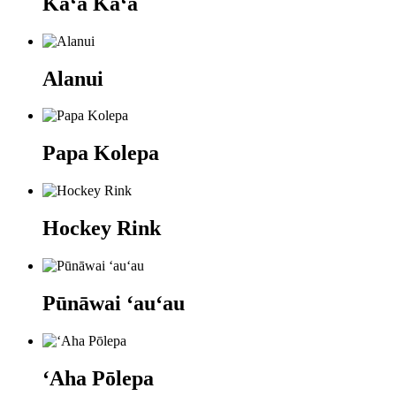
Kaʻa Kaʻa
Alanui
Papa Kolepa
Hockey Rink
Pūnāwai ʻauʻau
ʻAha Pōlepa