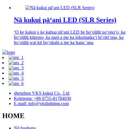
Nā kukui pāʻani LED (SLR Series)
ʻO ke kukui o ke kahua pāʻani LED he hoʻolālā noʻonoʻo, ka
hoʻolālā kūpono, ka nani a me ka lokomaikaʻi hiʻohiʻona, ka
hoʻolālā wai kū hoʻokahi a me ka hana ʻana
shenzhen VKS kukui Co., Ltd
Kelepona: +86 0755-81784030
E-mail: info@vkslighting.com
HOME
Nā huahana