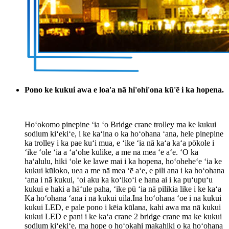
Pono ke kukui awa e loa'a nā hi'ohi'ona kū'ē i ka hopena.
Hoʻokomo pinepine ʻia ʻo Bridge crane trolley ma ke kukui
sodium kiʻekiʻe, i ke kaʻina o ka hoʻohana ʻana, hele pinepine
ka trolley i ka pae kuʻi mua, e ʻike ʻia nā kaʻa kaʻa pōkole i
ʻike ʻole ʻia a ʻaʻohe kūlike, a me nā mea ʻē aʻe. ʻO ka
haʻalulu, hiki ʻole ke lawe mai i ka hopena, hoʻoheheʻe ʻia ke
kukui kūloko, uea a me nā mea ʻē aʻe, e pili ana i ka hoʻohana
ʻana i nā kukui, ʻoi aku ka koʻikoʻi e hana ai i ka puʻupuʻu
kukui e haki a hāʻule paha, ʻike pū ʻia nā pilikia like i ke kaʻa
Ka hoʻohana ʻana i nā kukui uila.Inā hoʻohana ʻoe i nā kukui
kukui LED, e pale pono i kēia kūlana, kahi awa ma nā kukui
kukui LED e pani i ke kaʻa crane 2 bridge crane ma ke kukui
sodium kiʻekiʻe, ma hope o hoʻokahi makahiki o ka hoʻohana