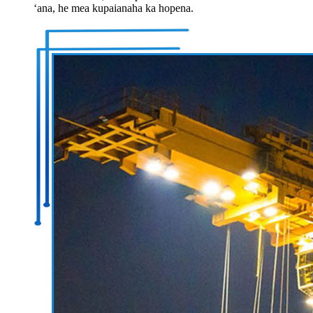
ʻana, he mea kupaianaha ka hopena.