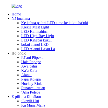
Home
Nā huahana
Ke kahua pāʻani LED a me ke kukui haʻuki
Kiekie Mast Light
LED Kahinahina
LED High Bay Light
LED Kihapai kukui
kukui alanui LED
LED Alanui Lāʻau Lā
Hoʻoholo
Pāʻani Pōpeku
Hale Popopo
Awa pahu
Kaʻa Kaʻa
Alanui
Papa Kolepa
Hockey Rink
Pūnāwai ʻauʻau
ʻAha Pōlepa
E pili ana iā mākou
ʻIkepili Hui
Ka Mana Mana