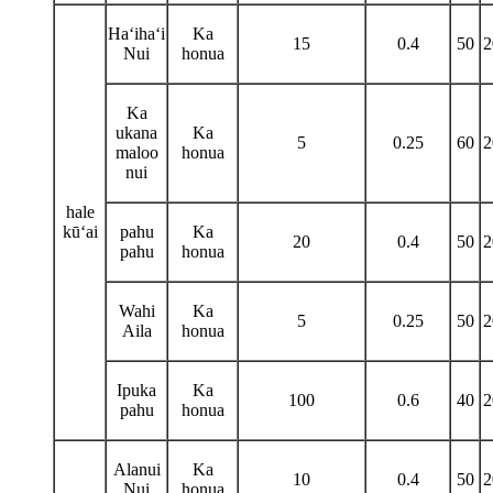
Haʻihaʻi
Ka
15
0.4
50
2
Nui
honua
Ka
ukana
Ka
5
0.25
60
2
maloo
honua
nui
hale
kūʻai
pahu
Ka
20
0.4
50
2
pahu
honua
Wahi
Ka
5
0.25
50
2
Aila
honua
Ipuka
Ka
100
0.6
40
2
pahu
honua
Alanui
Ka
10
0.4
50
2
Nui
honua