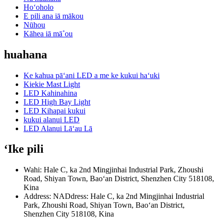
Hoʻoholo
E pili ana iā mākou
Nūhou
Kāhea iā mā˚ou
huahana
Ke kahua pāʻani LED a me ke kukui haʻuki
Kiekie Mast Light
LED Kahinahina
LED High Bay Light
LED Kihapai kukui
kukui alanui LED
LED Alanui Lāʻau Lā
ʻIke pili
Wahi: Hale C, ka 2nd Mingjinhai Industrial Park, Zhoushi
Road, Shiyan Town, Baoʻan District, Shenzhen City 518108,
Kina
Address: NADdress: Hale C, ka 2nd Mingjinhai Industrial
Park, Zhoushi Road, Shiyan Town, Baoʻan District,
Shenzhen City 518108, Kina