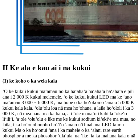
II Ke ala e kau ai i na kukui
(1) ke koho o ka wela kala
ʻO ke kukui kukui maʻamau no ka haʻahaʻa haʻahaʻa haʻahaʻa e pili
ana i 2 000 K kukui melemele, ʻo ke kukui kukui LED ma ke ʻano
maʻamau 3 000 ~ 6 000 K, ma hope o ka hoʻokomo ʻana o 5 000 K
kukui kala kala, ʻoluʻolu loa nā mea hoʻohana. a laila hoʻololi i ka 3
000 K, nā mea hana ma ka hana, a i ʻole manaʻo i kahi keʻokeʻo
liʻiliʻi, ʻaʻole ʻoluʻolu e like me ke kukui sodium kiʻekiʻe ma mua, no
laila, i ka hoʻonohonoho hoʻāʻo ʻana o nā huahana LED kumu
kukui Ma o ka hoʻonui ʻana i ka māhele o ka ʻalani rare-earth.
phosphor a me ka phosphor ʻulaʻula, ua ʻike ʻia ka mahana kala o nā