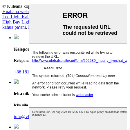
© Kuleana kope - 2010-2023 : Mālama ʻia nā Kuleana a pau.
Huahana wela
-
Palapala kahua
Led Light Kahinahina
,
Na Kukui Kahinali Led i waho
,
Ufo Led
High Bay Light
,
Lako kukui o ka wai
,
Led Flood Light No ke
kahua pāʻani
,
Kukui Haʻuki
,
Kelepona
Kelepona
+86 18123928968
leka uila
leka uila
info@vkslighting.com