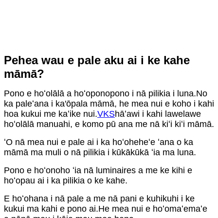
Pehea wau e pale aku ai i ke kahe
māmā?
Pono e hoʻolālā a hoʻoponopono i nā pilikia i luna.No
ka paleʻana i ka'ōpala māmā, he mea nui e koho i kahi
hoa kukui me kaʻike nui.
VKS
hāʻawi i kahi lawelawe
hoʻolālā manuahi, e komo pū ana me nā kiʻi kiʻi māmā.
ʻO nā mea nui e pale ai i ka hoʻoheheʻe ʻana o ka
māmā ma muli o nā pilikia i kūkākūkā ʻia ma luna.
Pono e hoʻonoho ʻia nā luminaires a me ke kihi e
hoʻopau ai i ka pilikia o ke kahe.
E hoʻohana i nā pale a me nā pani e kuhikuhi i ke
kukui ma kahi e pono ai.He mea nui e hoʻomaʻemaʻe