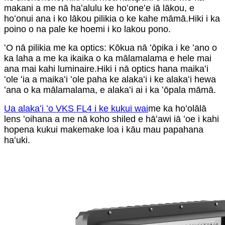
makani a me nā haʻalulu ke hoʻoneʻe iā lākou, e
hoʻonui ana i ko lākou pilikia o ke kahe māmā.Hiki i ka
poino o na pale ke hoemi i ko lakou pono.
ʻO nā pilikia me ka optics: Kōkua nā ʻōpika i ke ʻano o
ka laha a me ka ikaika o ka mālamalama e hele mai
ana mai kahi luminaire.Hiki i nā optics hana maikaʻi
ʻole ʻia a maikaʻi ʻole paha ke alakaʻi i ke alakaʻi hewa
ʻana o ka mālamalama, e alakaʻi ai i ka ʻōpala māmā.
Ua alakaʻi ʻo VKS FL4 i ke kukui wai
me ka hoʻolālā
lens ʻoihana a me nā koho shiled e hāʻawi iā ʻoe i kahi
hopena kukui makemake loa i kāu mau papahana
haʻuki.