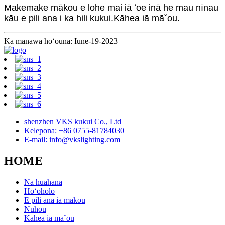
Makemake mākou e lohe mai iā ʻoe inā he mau nīnau
kāu e pili ana i ka hili kukui.Kāhea iā mā˚ou.
Ka manawa hoʻouna: Iune-19-2023
shenzhen VKS kukui Co., Ltd
Kelepona: +86 0755-81784030
E-mail: info@vkslighting.com
HOME
Nā huahana
Hoʻoholo
E pili ana iā mākou
Nūhou
Kāhea iā mā˚ou