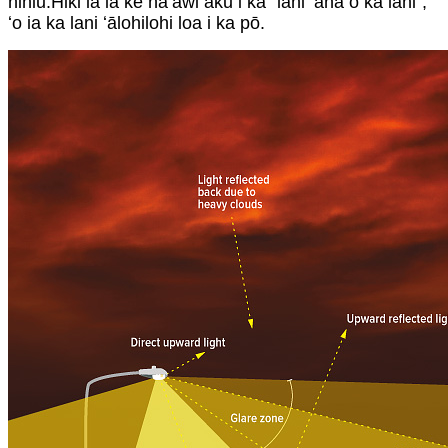
hihiu.Hiki iā ia ke hāʻawi aku i ka "lani ʻana o ka lani",
ʻo ia ka lani ʻālohilohi loa i ka pō.