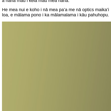
a nānā mau i kēia mau mea hana.
He mea nui e koho i nā mea paʻa me nā optics maikaʻi
loa, e mālama pono i ka mālamalama i kāu pahuhopu.