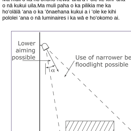
o nā kukui uila.Ma muli paha o ka pilikia me ka
hoʻolālā ʻana o ka ʻōnaehana kukui a i ʻole ke kihi
pololei ʻana o nā luminaires i ka wā e hoʻokomo ai.