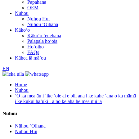
Papahana
OEM
Nūhou
Nuhou Hui
Nūhou ʻOihana
Kākoʻo
Kākoʻo ʻenehana
Palapala hōʻoia
Hoʻoiho
FAQs
Kāhea iā mā˚ou
EN
Home
Nūhou
ʻO ka mea āu i ʻike ʻole ai e pili ana i ke kahe ʻana o ka māmā
i ke kukui haʻuki - a no ke aha he mea nui ia
Nūhou
Nūhou ʻOihana
Nuhou Hui