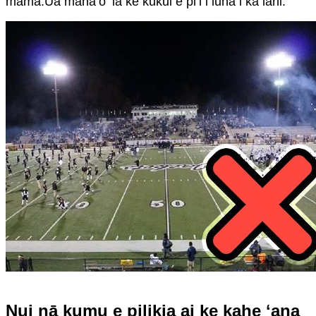
māmā.Ua manaʻo ʻia ke kukui e piʻi i luna i ka lani.
Nui nā kumu e pilikia ai ke kahe ʻana