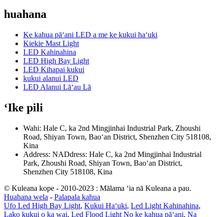
huahana
Ke kahua pāʻani LED a me ke kukui haʻuki
Kiekie Mast Light
LED Kahinahina
LED High Bay Light
LED Kihapai kukui
kukui alanui LED
LED Alanui Lāʻau Lā
ʻIke pili
Wahi: Hale C, ka 2nd Mingjinhai Industrial Park, Zhoushi
Road, Shiyan Town, Baoʻan District, Shenzhen City 518108,
Kina
Address: NADdress: Hale C, ka 2nd Mingjinhai Industrial
Park, Zhoushi Road, Shiyan Town, Baoʻan District,
Shenzhen City 518108, Kina
© Kuleana kope - 2010-2023 : Mālama ʻia nā Kuleana a pau.
Huahana wela
-
Palapala kahua
Ufo Led High Bay Light
,
Kukui Haʻuki
,
Led Light Kahinahina
,
Lako kukui o ka wai
,
Led Flood Light No ke kahua pāʻani
,
Na