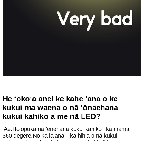
He ʻokoʻa anei ke kahe ʻana o ke
kukui ma waena o nā ʻōnaehana
kukui kahiko a me nā LED?
ʻAe.Hoʻopuka nā ʻenehana kukui kahiko i ka māmā
360 degere.No ka laʻana, i ka hihia o nā kukui