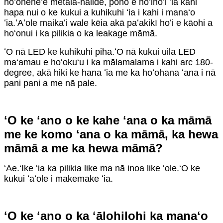
hoʻoheheʻe metala-halide, pono e hoʻihoʻi ʻia kahi
hapa nui o ke kukui a kuhikuhi ʻia i kahi i manaʻo
ʻia.ʻAʻole maikaʻi wale kēia akā paʻakikī hoʻi e kāohi a
hoʻonui i ka pilikia o ka leakage māmā.
ʻO nā LED ke kuhikuhi piha.ʻO nā kukui uila LED
maʻamau e hoʻokuʻu i ka mālamalama i kahi arc 180-
degree, akā hiki ke hana ʻia me ka hoʻohana ʻana i nā
pani pani a me nā pale.
ʻO ke ʻano o ke kahe ʻana o ka māmā
me ke komo ʻana o ka māmā, ka hewa
māmā a me ka hewa māmā?
ʻAe.ʻIke ʻia ka pilikia like ma nā inoa like ʻole.ʻO ke
kukui ʻaʻole i makemake ʻia.
ʻO ke ʻano o ka ʻālohilohi ka manaʻo