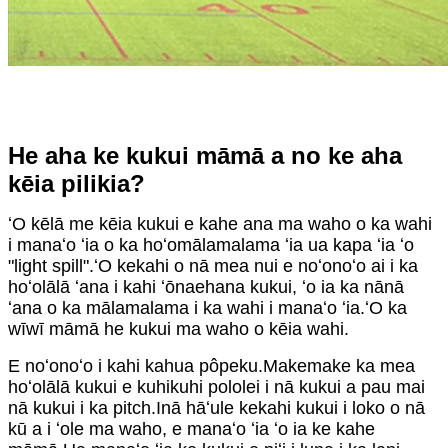
He aha ke kukui māmā a no ke aha
kēia pilikia?
ʻO kēlā me kēia kukui e kahe ana ma waho o ka wahi
i manaʻo ʻia o ka hoʻomālamalama ʻia ua kapa ʻia ʻo
"light spill".ʻO kekahi o nā mea nui e noʻonoʻo ai i ka
hoʻolālā ʻana i kahi ʻōnaehana kukui, ʻo ia ka nānā
ʻana o ka mālamalama i ka wahi i manaʻo ʻia.ʻO ka
wīwī māmā he kukui ma waho o kēia wahi.
E noʻonoʻo i kahi kahua pôpeku.Makemake ka mea
hoʻolālā kukui e kuhikuhi pololei i nā kukui a pau mai
nā kukui i ka pitch.Inā hāʻule kekahi kukui i loko o nā
kū a i ʻole ma waho, e manaʻo ʻia ʻo ia ke kahe