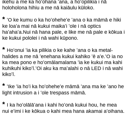
ikehu a me ka hoʻohana ʻana, a hoʻopilikia i nā
holoholona hihiu a me nā kaiāulu kūloko.
*
ʻO ke kumu o ka hoʻoheheʻe ʻana o ka māmā e hiki
ke loaʻa mai nā kukui maikaʻi ʻole i nā optics
haʻahaʻa.Nui nā hana pale, e like me nā pale e kōkua i
ke kukui pololei i nā wahi kūpono.
*
Hoʻonui ʻia ka pilikia o ke kahe ʻana o ka metal-
halides a me nā ʻenehana kukui kahiko ʻē aʻe.ʻO ia no
ka mea pono e hoʻomālamalama ʻia ke kukui ma kahi
kuhikuhi kikoʻī.ʻOi aku ka maʻalahi o nā LED i nā wahi
kikoʻī.
*
ʻIke ʻia hoʻi ka hoʻoheheʻe māmā ʻana ma ke ʻano he
light intrusion a i ʻole trespass māmā.
*
I ka hoʻolālāʻana i kahi hoʻonā kukui hou, he mea
nui eʻimi i ke kōkua o kahi mea hana akamai aʻoihana.