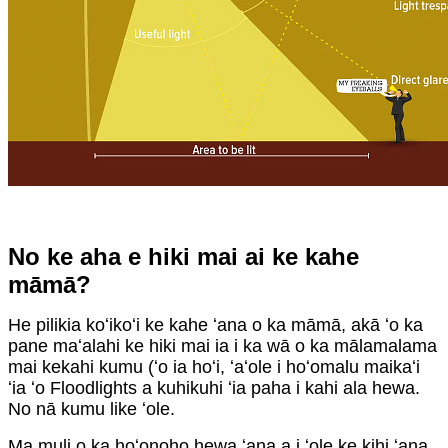
No ke aha e hiki mai ai ke kahe
māmā?
He pilikia koʻikoʻi ke kahe ʻana o ka māmā, akā ʻo ka
pane maʻalahi ke hiki mai ia i ka wā o ka mālamalama
mai kekahi kumu (ʻo ia hoʻi, ʻaʻole i hoʻomalu maikaʻi
ʻia ʻo Floodlights a kuhikuhi ʻia paha i kahi ala hewa.
No nā kumu like ʻole.
Ma muli o ka hoʻonoho hewa ʻana a i ʻole ke kihi ʻana