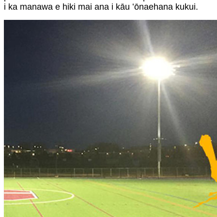
i ka manawa e hiki mai ana i kāu ʻōnaehana kukui.