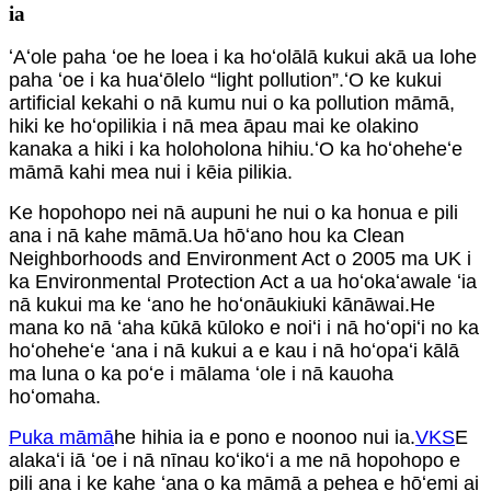
ia
ʻAʻole paha ʻoe he loea i ka hoʻolālā kukui akā ua lohe
paha ʻoe i ka huaʻōlelo “light pollution”.ʻO ke kukui
artificial kekahi o nā kumu nui o ka pollution māmā,
hiki ke hoʻopilikia i nā mea āpau mai ke olakino
kanaka a hiki i ka holoholona hihiu.ʻO ka hoʻoheheʻe
māmā kahi mea nui i kēia pilikia.
Ke hopohopo nei nā aupuni he nui o ka honua e pili
ana i nā kahe māmā.Ua hōʻano hou ka Clean
Neighborhoods and Environment Act o 2005 ma UK i
ka Environmental Protection Act a ua hoʻokaʻawale ʻia
nā kukui ma ke ʻano he hoʻonāukiuki kānāwai.He
mana ko nā ʻaha kūkā kūloko e noiʻi i nā hoʻopiʻi no ka
hoʻoheheʻe ʻana i nā kukui a e kau i nā hoʻopaʻi kālā
ma luna o ka poʻe i mālama ʻole i nā kauoha
hoʻomaha.
Puka māmā
he hihia ia e pono e noonoo nui ia.
VKS
E
alakaʻi iā ʻoe i nā nīnau koʻikoʻi a me nā hopohopo e
pili ana i ke kahe ʻana o ka māmā a pehea e hōʻemi ai