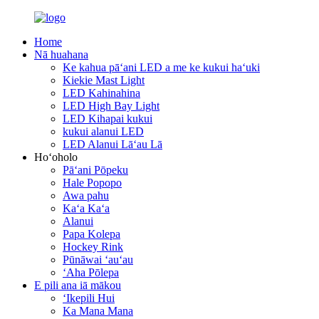
Home
Nā huahana
Ke kahua pāʻani LED a me ke kukui haʻuki
Kiekie Mast Light
LED Kahinahina
LED High Bay Light
LED Kihapai kukui
kukui alanui LED
LED Alanui Lāʻau Lā
Hoʻoholo
Pāʻani Pōpeku
Hale Popopo
Awa pahu
Kaʻa Kaʻa
Alanui
Papa Kolepa
Hockey Rink
Pūnāwai ʻauʻau
ʻAha Pōlepa
E pili ana iā mākou
ʻIkepili Hui
Ka Mana Mana