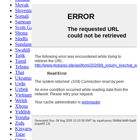
Slovak
Slovenian
Somali
Samoan
Scots Gaelic
Shona
Sindhi
Sundanese
Swahili
Tajik
Tamil
Telugu
Thai
Ukrainian
Urdu
Uzbek
Vietnamese
Welsh
Xhosa
Yiddish
Yoruba
Zulu
Kinyarwanda
Tatar
Oriya