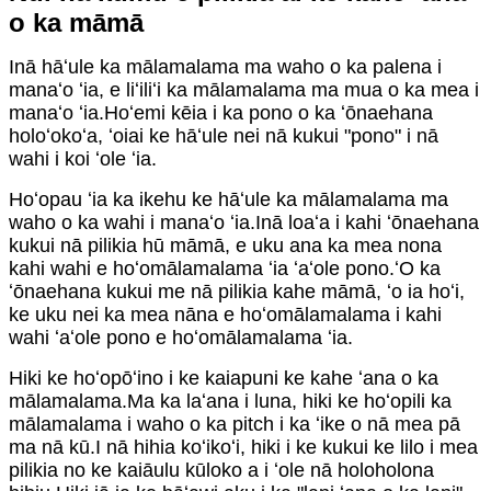
o ka māmā
Inā hāʻule ka mālamalama ma waho o ka palena i
manaʻo ʻia, e liʻiliʻi ka mālamalama ma mua o ka mea i
manaʻo ʻia.Hoʻemi kēia i ka pono o ka ʻōnaehana
holoʻokoʻa, ʻoiai ke hāʻule nei nā kukui "pono" i nā
wahi i koi ʻole ʻia.
Hoʻopau ʻia ka ikehu ke hāʻule ka mālamalama ma
waho o ka wahi i manaʻo ʻia.Inā loaʻa i kahi ʻōnaehana
kukui nā pilikia hū māmā, e uku ana ka mea nona
kahi wahi e hoʻomālamalama ʻia ʻaʻole pono.ʻO ka
ʻōnaehana kukui me nā pilikia kahe māmā, ʻo ia hoʻi,
ke uku nei ka mea nāna e hoʻomālamalama i kahi
wahi ʻaʻole pono e hoʻomālamalama ʻia.
Hiki ke hoʻopōʻino i ke kaiapuni ke kahe ʻana o ka
mālamalama.Ma ka laʻana i luna, hiki ke hoʻopili ka
mālamalama i waho o ka pitch i ka ʻike o nā mea pā
ma nā kū.I nā hihia koʻikoʻi, hiki i ke kukui ke lilo i mea
pilikia no ke kaiāulu kūloko a i ʻole nā ​​holoholona