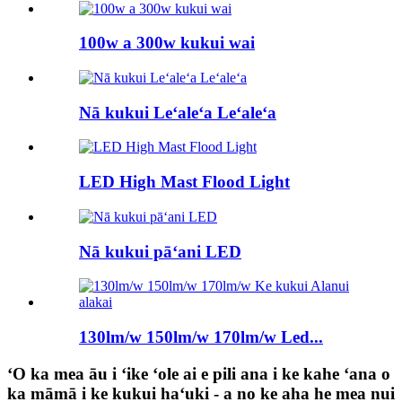
100w a 300w kukui wai
Nā kukui Leʻaleʻa Leʻaleʻa
LED High Mast Flood Light
Nā kukui pāʻani LED
130lm/w 150lm/w 170lm/w Led...
ʻO ka mea āu i ʻike ʻole ai e pili ana i ke kahe ʻana o
ka māmā i ke kukui haʻuki - a no ke aha he mea nui