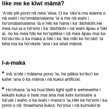
like me ke kīwī māmā?
ʻAʻole pili pono nā mea ʻelua.ʻO ka ʻokoʻa ma waena o
nā wahi i hoʻomālamalama ʻia a me nā wahi i
hoʻomālamalama ʻia e hiki ke hana i ka ʻālohilohi.He
mea nui ia e hōʻemi i ka ʻālohilohi i nā wahi āpau e hiki
ai, no ka mea hiki ke hoʻopilikia i nā mea āpau mai ka
hōʻoluʻolu o ka maka a hiki i ka ʻike.Hiki ke hoʻokō ʻia
kēia ma ka hoʻokele ʻana i ka wīwī māmā.
I-a-maka
*
Inā ʻaʻole i mālama pono ʻia, he pilikia koʻikoʻi ke
kahe ʻana o ka māmā i nā kukui artificial.
*
Hoʻohana ʻia ka huaʻōlelo light spill e wehewehe i
kekahi kukui e hele mai ana mai kahi luminaire a
hāʻule i waho o ka wahi i manaʻo ʻia.Hiki ke hoʻemi i ka
pono o nā ʻōnaehana kukui, hoʻonui i nā kumukūʻai