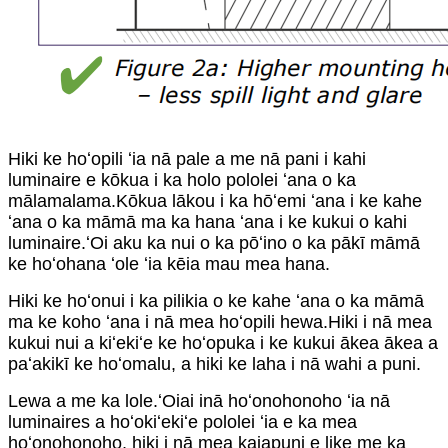
Hiki ke hoʻopili ʻia nā pale a me nā pani i kahi
luminaire e kōkua i ka holo pololei ʻana o ka
mālamalama.Kōkua lākou i ka hōʻemi ʻana i ke kahe
ʻana o ka māmā ma ka hana ʻana i ke kukui o kahi
luminaire.ʻOi aku ka nui o ka pōʻino o ka pākī māmā
ke hoʻohana ʻole ʻia kēia mau mea hana.
Hiki ke hoʻonui i ka pilikia o ke kahe ʻana o ka māmā
ma ke koho ʻana i nā mea hoʻopili hewa.Hiki i nā mea
kukui nui a kiʻekiʻe ke hoʻopuka i ke kukui ākea ākea a
paʻakikī ke hoʻomalu, a hiki ke laha i nā wahi a puni.
Lewa a me ka lole.ʻOiai inā hoʻonohonoho ʻia nā
luminaires a hoʻokiʻekiʻe pololei ʻia e ka mea
hoʻonohonoho, hiki i nā mea kaiapuni e like me ka