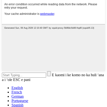
E kaomi i ke komo no ka huli ʻana
a i ʻole ESC e pani
English
French
German
Portuguese
Spanish